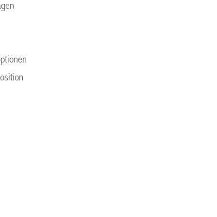
ägen
optionen
osition