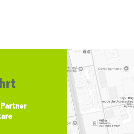
hrt
 Partner
tare